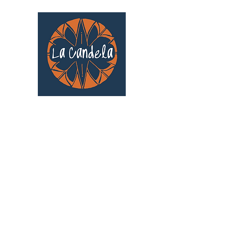
Café culturel associatif
Au cœur de Saint Cyprien | TOULOUSE |
3 Gd Rue Saint-Nicolas
Un projet qui existe grâce au soutien des
bénévoles !
🧡
S'inscrire au bénévolat
: