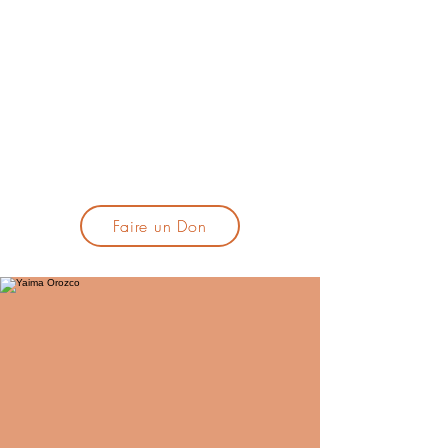
lacandelatoulouse@gmail.com
🎹 Proposer un concert :
lacandelaprogtoulouse@gmail.com
🕯️ S'inscrire à la newsletter :
formulaire d'inscription
​💪 Soutenir La Candela
Faire un Don