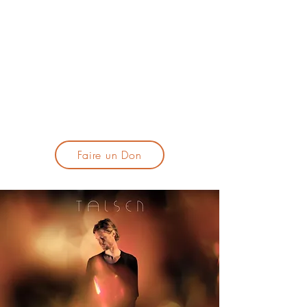
lacandelatoulouse@gmail.com
🎹 Proposer un concert :
lacandelaprogtoulouse@gmail.com
🕯️ S'inscrire à la newsletter :
formulaire d'inscription
​💪 Soutenir La Candela
Faire un Don