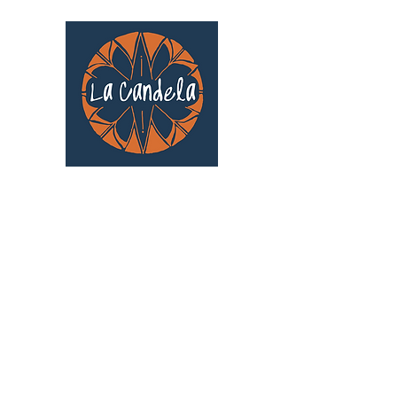
Café culturel associatif
Au cœur de Saint Cyprien | TOULOUSE |
3 Gd Rue Saint-Nicolas
Un projet qui existe grâce au soutien des
bénévoles !
🧡
S'inscrire au bénévolat
: