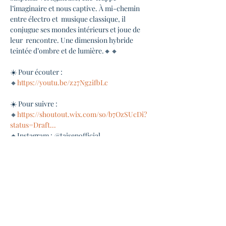
l’imaginaire et nous captive. À mi-chemin 
entre électro et  musique classique, il 
conjugue ses mondes intérieurs et joue de 
leur  rencontre. Une dimension hybride 
teintée d’ombre et de lumière.🔸🔸
☀️ Pour écouter :
🔸
https://youtu.be/z27Ng2ifbLc
☀️ Pour suivre :
🔸
https://shoutout.wix.com/so/b7OzSUcDi?
status=Draft...
🔸Instagram : @taisenofficial
◆ INFOS PRATIQUES ◆
Ouverture des portes 19h00
Début du concert 20h30
Bar et petite restauration sur place
Entrée à prix libre ( 3€ ou 5€ ou 8€)
Il est maintenant possible de payer par CB 