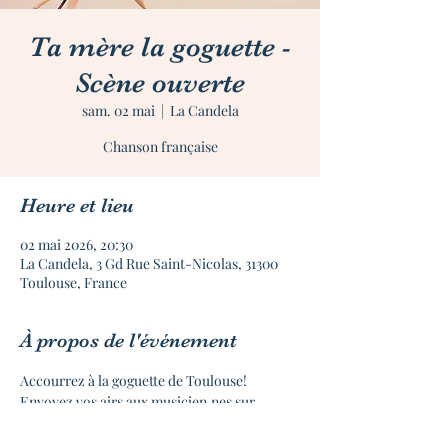
Ta mère la goguette -
Scène ouverte
sam. 02 mai
  |  
La Candela
Chanson française
Heure et lieu
02 mai 2026, 20:30
La Candela, 3 Gd Rue Saint-Nicolas, 31300
Toulouse, France
À propos de l'événement
Accourrez à la goguette de Toulouse!
Envoyez vos airs aux musicien.nes sur 
tamerelagoguette@gmail.com
Venez répéter vos airs dès 19h le jour même.