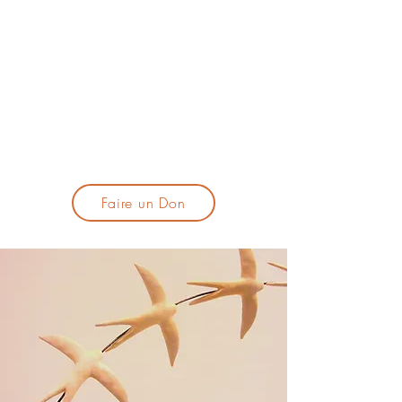
lacandelatoulouse@gmail.com
🎹 Proposer un concert :
lacandelaprogtoulouse@gmail.com
🕯️ S'inscrire à la newsletter :
formulaire d'inscription
​💪 Soutenir La Candela
Faire un Don