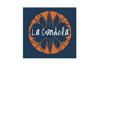
Café culturel associatif
Au cœur de Saint Cyprien | TOULOUSE |
3 Gd Rue Saint-Nicolas
Un projet qui existe grâce au soutien des
bénévoles !
🧡
S'inscrire au bénévolat
: