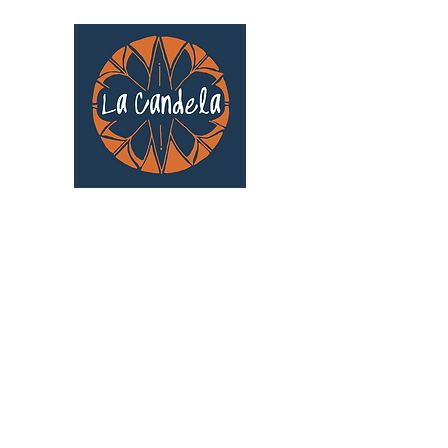
Café culturel associatif
Au cœur de Saint Cyprien | TOULOUSE |
3 Gd Rue Saint-Nicolas
Un projet qui existe grâce au soutien des
bénévoles !
🧡
S'inscrire au bénévolat
: