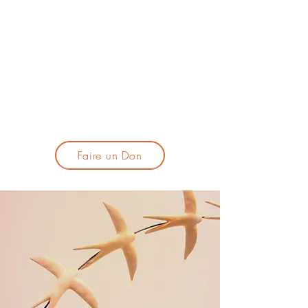
lacandelatoulouse@gmail.com
🎹 Proposer un concert :
lacandelaprogtoulouse@gmail.com
🕯️ S'inscrire à la newsletter :
formulaire d'inscription
​💪 Soutenir La Candela
Faire un Don