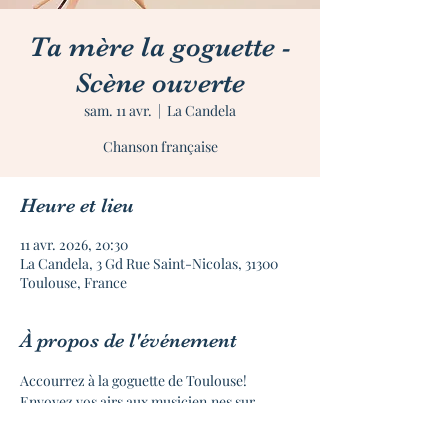
Ta mère la goguette -
Scène ouverte
sam. 11 avr.
  |  
La Candela
Chanson française
Heure et lieu
11 avr. 2026, 20:30
La Candela, 3 Gd Rue Saint-Nicolas, 31300
Toulouse, France
À propos de l'événement
Accourrez à la goguette de Toulouse!
Envoyez vos airs aux musicien.nes sur 
tamerelagoguette@gmail.com
Venez répéter vos airs dès 19h le jour même.