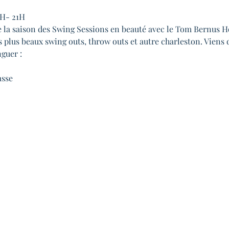
8H- 21H
re la saison des Swing Sessions en beauté avec le Tom Bernus H
s plus beaux swing outs, throw outs et autre charleston. Viens 
nguer :
asse