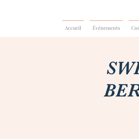
Accueil
Événements
Cou
SWI
BER