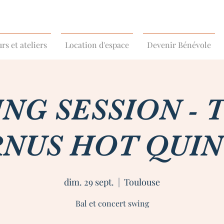
rs et ateliers
Location d'espace
Devenir Bénévole
NG SESSION -
NUS HOT QUI
dim. 29 sept.
  |  
Toulouse
Bal et concert swing