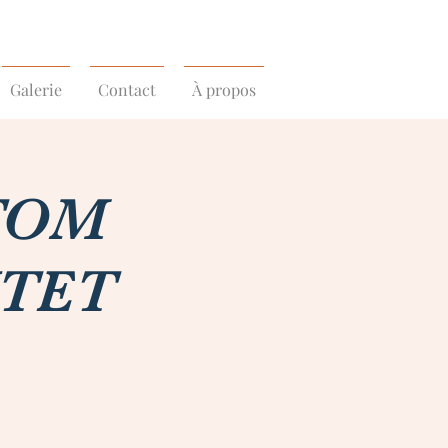
Galerie
Contact
À propos
 TOM
NTET