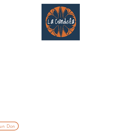
Café culturel associatif
Au cœur de Saint Cyprien | TOULOUSE |
3 Gd Rue Saint-Nicolas
Un projet qui existe grâce au soutien des bénévoles !
delatoulouse@gmail.com
laprogtoulouse@gmail.com
laire d'inscription
 un Don