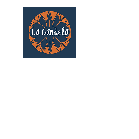
Café culturel associatif
Au cœur de Saint Cyprien | TOULOUSE |
3 Gd Rue Saint-Nicolas
Un projet qui existe grâce au soutien des
bénévoles !
🧡
S'inscrire au bénévolat
: