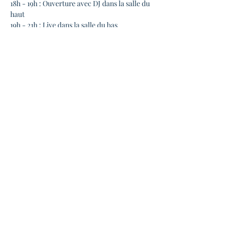
18h - 19h : Ouverture avec DJ dans la salle du 
haut

19h - 21h : Live dans la salle du bas

20h - 22h : DJ, tartines et blabla !
Tarif : 5€ + adhésion à prix libre à 
l'association La Candela
Possibilité de manger et de boire sur place.
Bref, l'occasion d'occuper son dimanche 
après-midi, à discuter, danser, écouter et 
découvrir les nombreux groupes qui font 
vivre la scène swing toulousaine !
En lire plus >
Partager cet événement