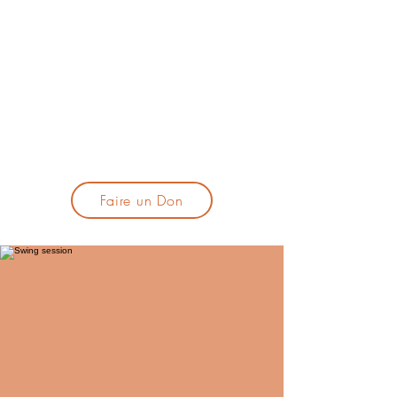
lacandelatoulouse@gmail.com
🎹 Proposer un concert :
lacandelaprogtoulouse@gmail.com
🕯️ S'inscrire à la newsletter :
formulaire d'inscription
​💪 Soutenir La Candela
Faire un Don