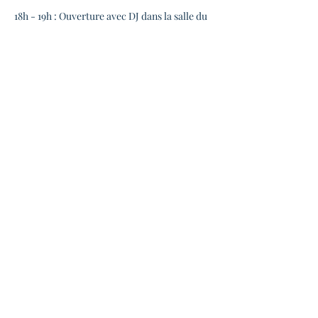
18h - 19h : Ouverture avec DJ dans la salle du 
haut
19h - 21h : Live dans la salle du bas
20h - 22h : DJ, tartines et blabla !
Bref, l'occasion d'occuper son dimanche 
après-midi, à discuter, danser, écouter et 
découvrir les nombreux groupes qui font 
vivre la scène swing toulousaine !
En lire plus >
Partager cet événement