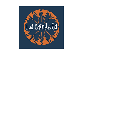
Café culturel associatif
Au cœur de Saint Cyprien | TOULOUSE |
3 Gd Rue Saint-Nicolas
Un projet qui existe grâce au soutien des
bénévoles !
🧡
S'inscrire au bénévolat
: