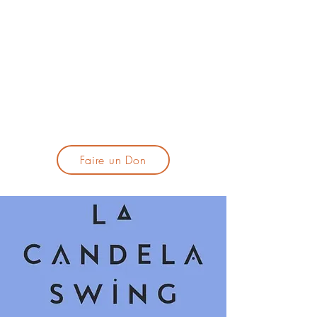
lacandelatoulouse@gmail.com
🎹 Proposer un concert :
lacandelaprogtoulouse@gmail.com
🕯️ S'inscrire à la newsletter :
formulaire d'inscription
​💪 Soutenir La Candela
Faire un Don