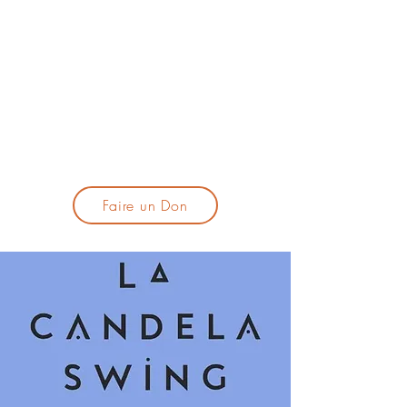
lacandelatoulouse@gmail.com
🎹 Proposer un concert :
lacandelaprogtoulouse@gmail.com
🕯️ S'inscrire à la newsletter :
formulaire d'inscription
​💪 Soutenir La Candela
Faire un Don