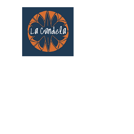
Café culturel associatif
Au cœur de Saint Cyprien | TOULOUSE |
3 Gd Rue Saint-Nicolas
Un projet qui existe grâce au soutien des
bénévoles !
🧡
S'inscrire au bénévolat
: