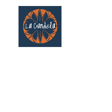
Café culturel associatif
Au cœur de Saint Cyprien | TOULOUSE |
3 Gd Rue Saint-Nicolas
Un projet qui existe grâce au soutien des
bénévoles !
🧡
S'inscrire au bénévolat
: