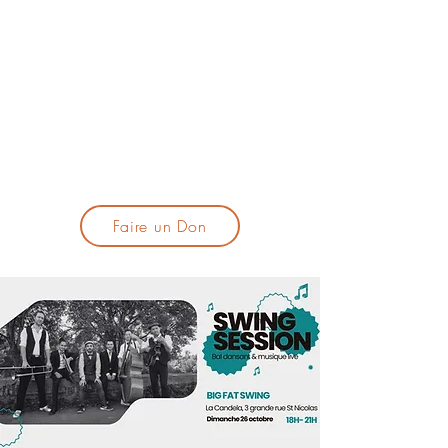
lacandelatoulouse@gmail.com
🎹 Proposer un concert :
lacandelaprogtoulouse@gmail.com
🕯️ S'inscrire à la newsletter :
formulaire d'inscription
​💪 Soutenir La Candela
Faire un Don