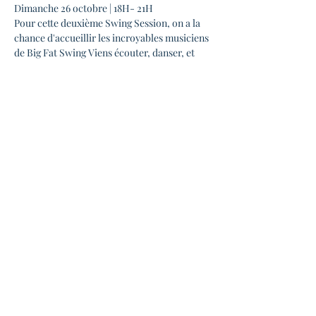
Dimanche 26 octobre | 18H- 21H
Pour cette deuxième Swing Session, on a la 
chance d'accueillir les incroyables musiciens 
de Big Fat Swing Viens écouter, danser, et 
t'ambiancer!
La Swing Session, c'est quoi?
Tous les derniers dimanches de chaque 
mois, rendez-vous à La Candela pour une 
soirée conviviale, avec un groupe en live, 
différent à chaque fois !
18h - 19h : Ouverture avec DJ dans la salle du 
haut
En lire plus >
Partager cet événement