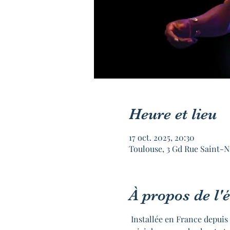
Heure et lieu
17 oct. 2025, 20:30
Toulouse, 3 Gd Rue Saint-N
À propos de l
 Installée en France depuis 2009, Strong Akou c'est une chanteuse talentueuse qui mélange jazz, afrobeat. Elle a 