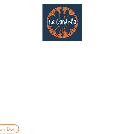
Café culturel associatif
Au cœur de Saint Cyprien | TOULOUSE |
3 Gd Rue Saint-Nicolas
Un projet qui existe grâce au soutien des bénévoles !
delatoulouse@gmail.com
laprogtoulouse@gmail.com
laire d'inscription
 un Don