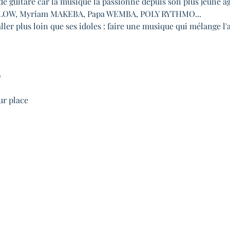
 de guitare car la musique la passionne depuis son plus jeune âg
ELLOW, Myriam MAKEBA, Papa WEMBA, POLY RYTHMO...
ller plus loin que ses idoles : faire une musique qui mélange l'af
0
ur place