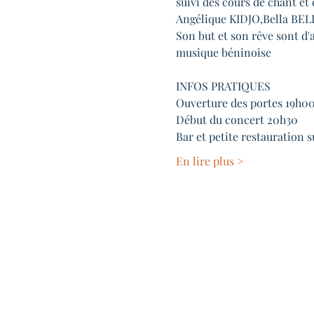
suivi des cours de chant et
Angélique KIDJO,Bella B
Son but et son rêve sont d'a
musique béninoise
INFOS PRATIQUES
Ouverture des portes 19h0
Début du concert 20h30
Bar et petite restauration s
En lire plus >