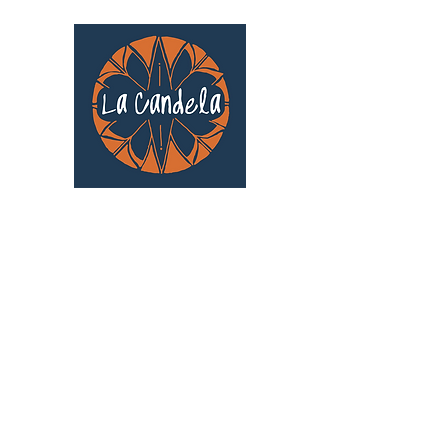
Café culturel associatif
Au cœur de Saint Cyprien | TOULOUSE |
3 Gd Rue Saint-Nicolas
Un projet qui existe grâce au soutien des
bénévoles !
🧡
S'inscrire au bénévolat
: