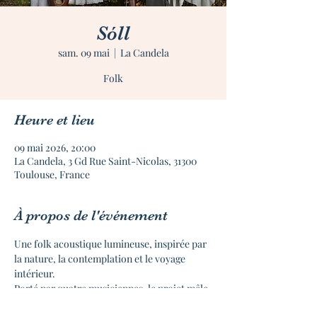
Sóll
sam. 09 mai
  |  
La Candela
Folk
Heure et lieu
09 mai 2026, 20:00
La Candela, 3 Gd Rue Saint-Nicolas, 31300
Toulouse, France
À propos de l'événement
Une folk acoustique lumineuse, inspirée par 
la nature, la contemplation et le voyage 
intérieur.
Porté par quatre musiciennes, le projet mêle 
douceur, puissance et sororité dans un