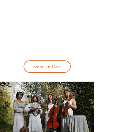
lacandelatoulouse@gmail.com
🎹 Proposer un concert :
lacandelaprogtoulouse@gmail.com
🕯️ S'inscrire à la newsletter :
formulaire d'inscription
​💪 Soutenir La Candela
Faire un Don