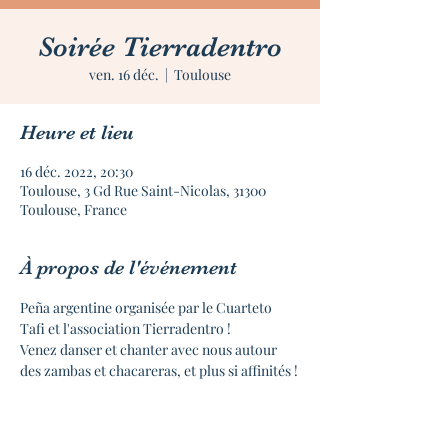
Soirée Tierradentro
ven. 16 déc.
  |  
Toulouse
Heure et lieu
16 déc. 2022, 20:30
Toulouse, 3 Gd Rue Saint-Nicolas, 31300
Toulouse, France
À propos de l'événement
Peña argentine organisée par le Cuarteto 
Tafi et l'association Tierradentro !
Venez danser et chanter avec nous autour 
des zambas et chacareras, et plus si affinités !
Cette soirée sera précédée de l'assemblée 
générale de l'association

Tierradentro, ainsi que de l'exposition de 