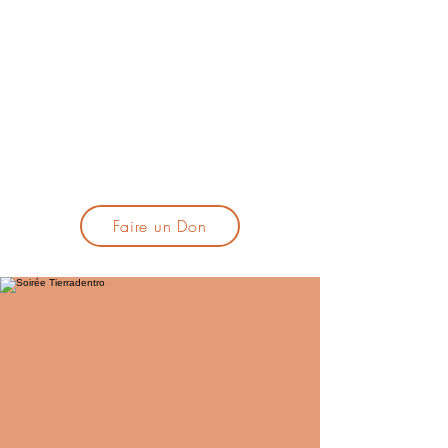
lacandelatoulouse@gmail.com
🎹 Proposer un concert :
lacandelaprogtoulouse@gmail.com
🕯️ S'inscrire à la newsletter :
formulaire d'inscription
​💪 Soutenir La Candela
Faire un Don