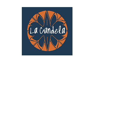
Café culturel associatif
Au cœur de Saint Cyprien | TOULOUSE |
3 Gd Rue Saint-Nicolas
Un projet qui existe grâce au soutien des
bénévoles !
🧡
S'inscrire au bénévolat
: