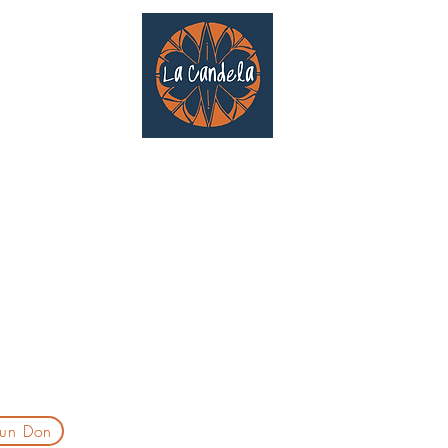
Café culturel associatif
Au cœur de Saint Cyprien | TOULOUSE |
3 Gd Rue Saint-Nicolas
Un projet qui existe grâce au soutien des bénévoles !
delatoulouse@gmail.com
laprogtoulouse@gmail.com
laire d'inscription
 un Don