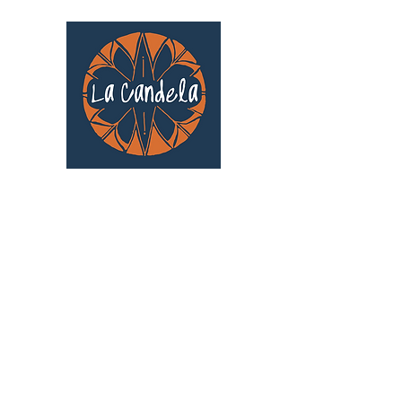
Café culturel associatif
Au cœur de Saint Cyprien | TOULOUSE |
3 Gd Rue Saint-Nicolas
Un projet qui existe grâce au soutien des
bénévoles !
🧡
S'inscrire au bénévolat
: