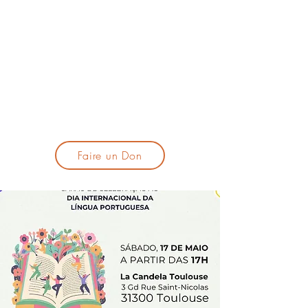
lacandelatoulouse@gmail.com
🎹 Proposer un concert :
lacandelaprogtoulouse@gmail.com
🕯️ S'inscrire à la newsletter :
formulaire d'inscription
​💪 Soutenir La Candela
Faire un Don