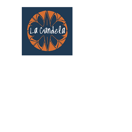
Café culturel associatif
Au cœur de Saint Cyprien | TOULOUSE |
3 Gd Rue Saint-Nicolas
Un projet qui existe grâce au soutien des
bénévoles !
🧡
S'inscrire au bénévolat
: