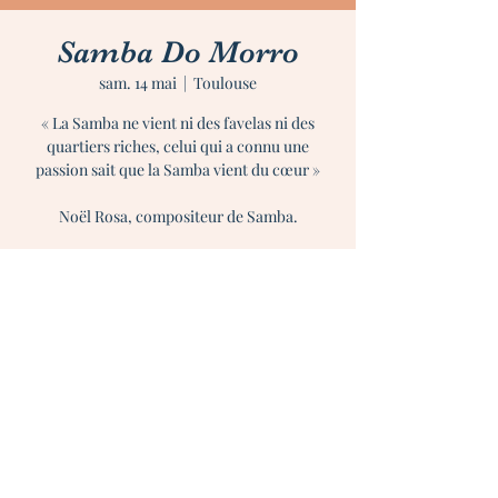
Samba Do Morro
sam. 14 mai
  |  
Toulouse
« La Samba ne vient ni des favelas ni des
quartiers riches, celui qui a connu une
passion sait que la Samba vient du cœur »
Noël Rosa, compositeur de Samba.
Heure et lieu
14 mai 2022, 20:30
Toulouse, 3 Gd Rue Saint-Nicolas, 31300
Toulouse, France
Partager cet événement