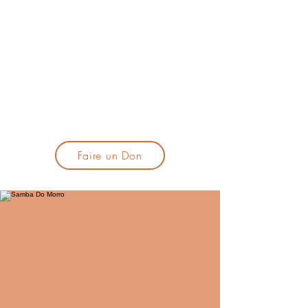
lacandelatoulouse@gmail.com
🎹 Proposer un concert :
lacandelaprogtoulouse@gmail.com
🕯️ S'inscrire à la newsletter :
formulaire d'inscription
​💪 Soutenir La Candela
Faire un Don