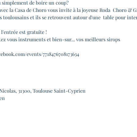
u simplement de boire un coup?

vec la Casa de Choro vous invite à la joyeuse Roda  Choro & G
s toulousains et ils se retrouvent autour d'une  table pour inte
l'entrée est gratuite !

tez vous instruments et bien-sur... vos meilleurs sirops
acebook.com/events/7718476708173634


-Nicolas, 31300, Toulouse Saint-Cyprien

ien