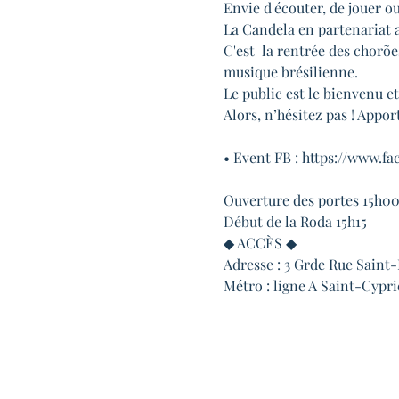
Envie d'écouter, de jouer o
La Candela en partenariat a
C'est  la rentrée des chorõe
musique brésilienne.

Le public est le bienvenu et 
Alors, n’hésitez pas ! Appor
• Event FB : https://www.f
Ouverture des portes 15h00
Début de la Roda 15h15
◆ ACCÈS ◆

‌Adresse : 3 Grde Rue Saint
Métro : ligne A Saint-Cypr