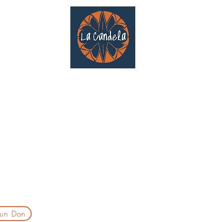
Café culturel associatif
Au cœur de Saint Cyprien | TOULOUSE |
3 Gd Rue Saint-Nicolas
Un projet qui existe grâce au soutien des bénévoles !
delatoulouse@gmail.com
laprogtoulouse@gmail.com
laire d'inscription
 un Don