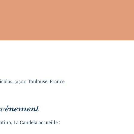
icolas, 31300 Toulouse, France
'événement
tino, La Candela accueille :