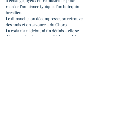
d’échange joyeux entre musiciens pour 
recréer l’ambiance typique d’un botequim 
brésilien.
Le dimanche, on décompresse, on retrouve 
des amis et on savoure… du Choro.
La roda n’a ni début ni fin définis – elle se 
déroule naturellement, au fil des musiciens 
qui arrivent, des rythmes qui s’entrelacent et 
des mélodies qui voyagent entre la joie et la 
mélancolie.
Ouverte à tous les musiciens qui souhaitent 
participer, la roda est avant tout un moment 
de convivialité et de partage, entre 
spontanéité et bonne humeur.
- participation libre -
En lire plus >