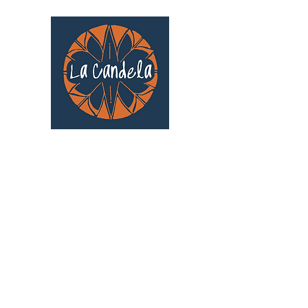
Café culturel associatif
Au cœur de Saint Cyprien | TOULOUSE |
3 Gd Rue Saint-Nicolas
Un projet qui existe grâce au soutien des
bénévoles !
🧡
S'inscrire au bénévolat
: