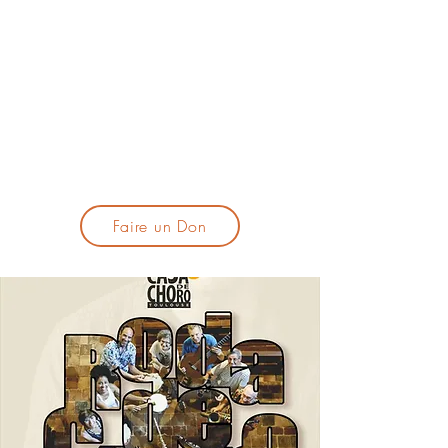
lacandelatoulouse@gmail.com
🎹 Proposer un concert :
lacandelaprogtoulouse@gmail.com
🕯️ S'inscrire à la newsletter :
formulaire d'inscription
​💪 Soutenir La Candela
Faire un Don