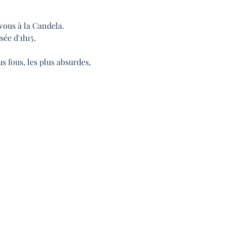
vous à la Candela.
e d'1h15.

us fous, les plus absurdes, 