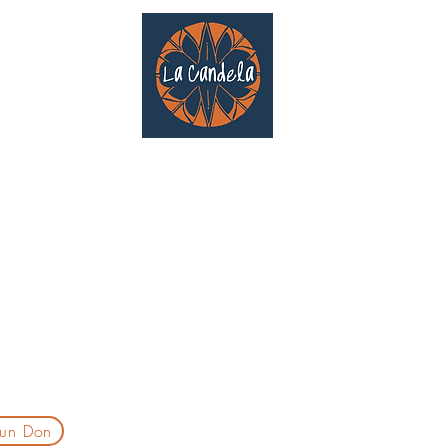
Café culturel associatif
Au cœur de Saint Cyprien | TOULOUSE |
3 Gd Rue Saint-Nicolas
Un projet qui existe grâce au soutien des bénévoles !
delatoulouse@gmail.com
laprogtoulouse@gmail.com
laire d'inscription
 un Don