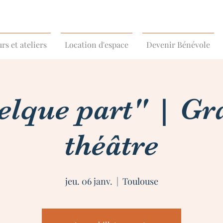
rs et ateliers
Location d'espace
Devenir Bénévole
lque part" | Gr
théâtre
jeu. 06 janv.
  |  
Toulouse