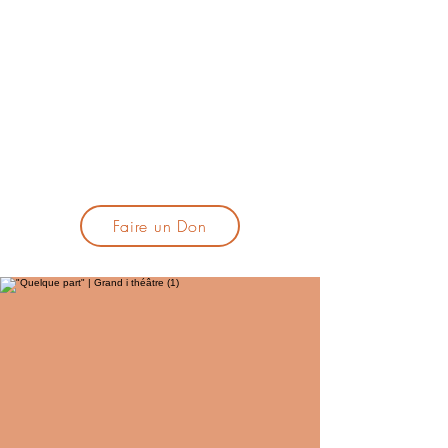
lacandelatoulouse@gmail.com
🎹 Proposer un concert :
lacandelaprogtoulouse@gmail.com
🕯️ S'inscrire à la newsletter :
formulaire d'inscription
​💪 Soutenir La Candela
Faire un Don