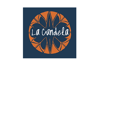
Café culturel associatif
Au cœur de Saint Cyprien | TOULOUSE |
3 Gd Rue Saint-Nicolas
Un projet qui existe grâce au soutien des
bénévoles !
🧡
S'inscrire au bénévolat
: