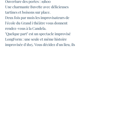
Ouverture des portes : 19h00

Une charmante Buvette avec délicieuses 
tartines et boisons sur place.
Deux fois par mois les improvisateurs de 
l'école du Grand i théâtre vous donnent 
rendez-vous à la Candela.
"Quelque part" est un spectacle improvisé 
LongForm : une seule et même histoire 
improvisée d'1h15. Vous décidez d'un lieu, ils 
vous en racontent l'histoire. Qui le fréquente 
? Que s'y passe-t-il ? Quels en sont les 
secrets ? Les instants de vie les plus fous, les 
plus absurdes, les plus drôles, les plus doux ? 
En immersion dans ce lieu, tout est possible, 
et les improvisateurs ne vont pas se priver…
- - - - - - - - - - - -
"Quelque Part", tous les premiers et 
troisièmes jeudis du mois, à 21H Tarifs : 
Entrée à participation libre entre 5€ et 8€ 
selon votre envie Bar et petite restauration 
possible avant le spectacle Par de…