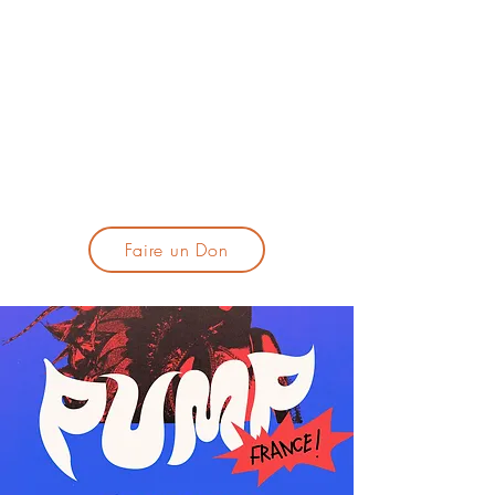
lacandelatoulouse@gmail.com
🎹 Proposer un concert :
lacandelaprogtoulouse@gmail.com
🕯️ S'inscrire à la newsletter :
formulaire d'inscription
​💪 Soutenir La Candela
Faire un Don