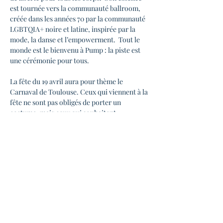
est tournée vers la communauté ballroom, 
créée dans les années 70 par la communauté 
LGBTQIA+ noire et latine, inspirée par la 
mode, la danse et l’empowerment.  Tout le 
monde est le bienvenu à Pump : la piste est 
une cérémonie pour tous.
La fête du 19 avril aura pour thème le 
Carnaval de Toulouse. Ceux qui viennent à la 
fête ne sont pas obligés de porter un 
costume, mais ceux qui souhaitent 
participer et expérimenter des tenues seront 
plus que bienvenus.  
Il y aura un DJ set de la DJ portugaise Léo 
Soulflow, également connue comme l’une 
des DJs de la communauté ballroom au 
Portugal.  
Pour le moment de la compétition, tous les 
participants devront porter une tenue 