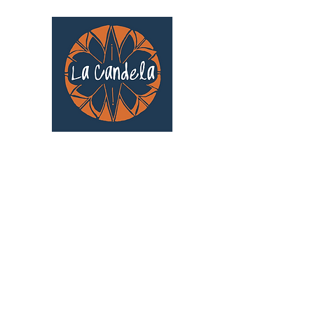
Café culturel associatif
Au cœur de Saint Cyprien | TOULOUSE |
3 Gd Rue Saint-Nicolas
Un projet qui existe grâce au soutien des
bénévoles !
🧡
S'inscrire au bénévolat
: