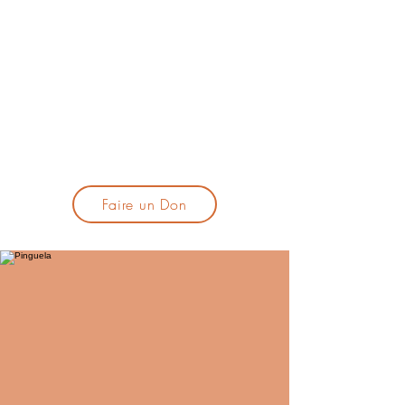
lacandelatoulouse@gmail.com
🎹 Proposer un concert :
lacandelaprogtoulouse@gmail.com
🕯️ S'inscrire à la newsletter :
formulaire d'inscription
​💪 Soutenir La Candela
Faire un Don