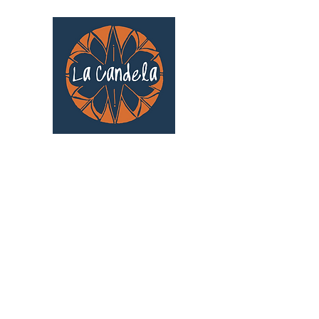
Café culturel associatif
Au cœur de Saint Cyprien | TOULOUSE |
3 Gd Rue Saint-Nicolas
Un projet qui existe grâce au soutien des
bénévoles !
🧡
S'inscrire au bénévolat
: