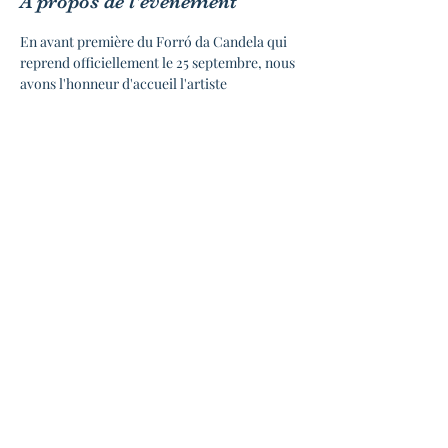
À propos de l'événement
En avant première du Forró da Candela qui 
reprend officiellement le 25 septembre, nous 
avons l'honneur d'accueil l'artiste 
Brésilienne Morena Rosa pour un concert 
aux accents des rythmes du Nordeste !
Pour cette occasion, elle sera accompagnée à 
la percussion par Lucas Notaro et à la 
Viola/rabeca par Romain Frécenon !
◆ INFOS PRATIQUES 
Ouverture des portes à 19h00
Début du concert à 21h
Bar et petite restauration sur place
En lire plus >
Partager cet événement