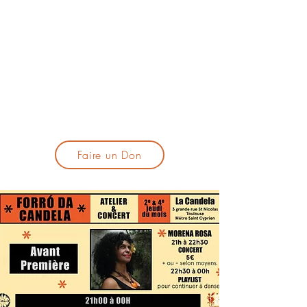
lacandelatoulouse@gmail.com
🎹 Proposer un concert :
lacandelaprogtoulouse@gmail.com
🕯️ S'inscrire à la newsletter :
formulaire d'inscription
​💪 Soutenir La Candela
Faire un Don