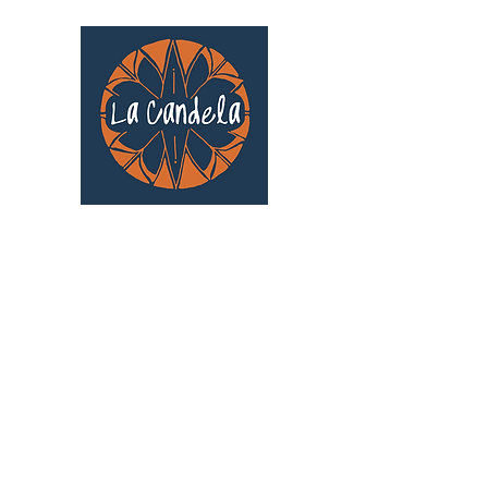
Café culturel associatif
Au cœur de Saint Cyprien | TOULOUSE |
3 Gd Rue Saint-Nicolas
Un projet qui existe grâce au soutien des
bénévoles !
🧡
S'inscrire au bénévolat
: