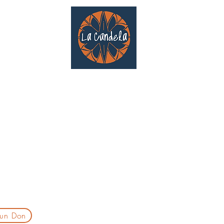
Café culturel associatif
Au cœur de Saint Cyprien | TOULOUSE |
3 Gd Rue Saint-Nicolas
Un projet qui existe grâce au soutien des bénévoles !
delatoulouse@gmail.com
laprogtoulouse@gmail.com
laire d'inscription
 un Don