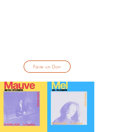
lacandelatoulouse@gmail.com
🎹 Proposer un concert :
lacandelaprogtoulouse@gmail.com
🕯️ S'inscrire à la newsletter :
formulaire d'inscription
​💪 Soutenir La Candela
Faire un Don