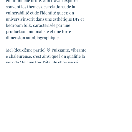
émotionnelle brute. Son travail explore 
souvent les thèmes des relations, de la 
vulnérabilité et de l’identité queer. on 
univers s’inscrit dans une esthétique DIY et 
bedroom folk, caractérisée par une 
production minimaliste et une forte 
dimension autobiographique.
Mel (deuxième partie):💛 Puissante, vibrante 
e chaleureuse, c’est ainsi que l’on qualifie la 
voix de Mel une fois l’état de choc passé. 
Cette chanteuse et musicienne toulousaine 
est née sur scène et pratiquant la musique 
depuis ses 8 ans, elle a su imposer un style 
fort et percutant, d’abord au sein de son 
groupe « Euterpe » et ensuite de son crew 
« Adelphik » pour maintenant se représenter 
en solo.
Après avoir exploré et maîtrisé le rock, le 
blues et le jazz, elle concentre aujourd’hui 
son…