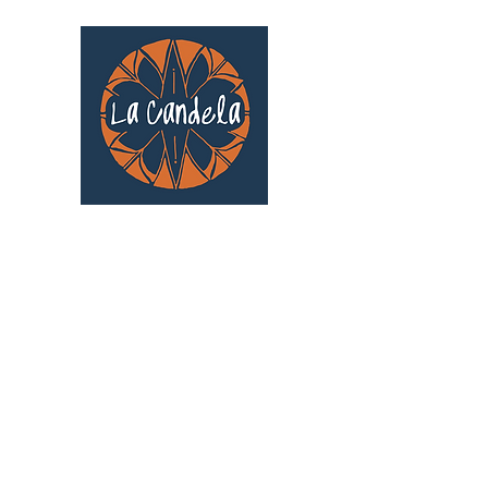
Café culturel associatif
Au cœur de Saint Cyprien | TOULOUSE |
3 Gd Rue Saint-Nicolas
Un projet qui existe grâce au soutien des
bénévoles !
🧡
S'inscrire au bénévolat
: