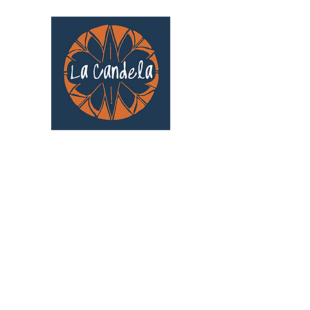
Café culturel associatif
Au cœur de Saint Cyprien | TOULOUSE |
3 Gd Rue Saint-Nicolas
Un projet qui existe grâce au soutien des
bénévoles !
🧡
S'inscrire au bénévolat
: