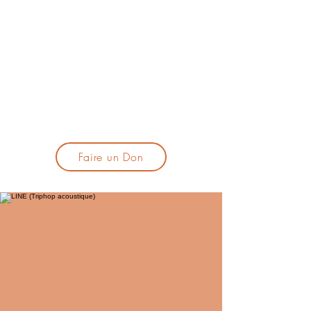
lacandelatoulouse@gmail.com
🎹 Proposer un concert :
lacandelaprogtoulouse@gmail.com
🕯️ S'inscrire à la newsletter :
formulaire d'inscription
​💪 Soutenir La Candela
Faire un Don