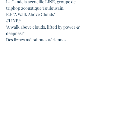
La Candela accueille LINE, groupe de 
triphop acoustique Toulousain.

E.P "A Walk Above Clouds"
//LINE//

"A walk above clouds, lifted by power & 
deepness"

Des lignes mélodiques aériennes 
surplombant un lit de vapeur.

Une élégante vibration aux courbes 
féminines portées par la profondeur d'un 
battement anguleux férocément ancré dans 
le sol.

Six esprits sinueux qui dessinent le son LINE.
Johanna Luz - Chant

Christophe Ponsolle - Basse et chœurs

Édouard Bertrand - Clavier

Fabien Tournier - Batterie et chœurs

Mikael Torren - Percussions et chœurs

Pierre Planas - Guitare et chœurs