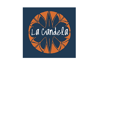
Café culturel associatif
Au cœur de Saint Cyprien | TOULOUSE |
3 Gd Rue Saint-Nicolas
Un projet qui existe grâce au soutien des
bénévoles !
🧡
S'inscrire au bénévolat
: