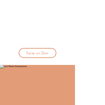
lacandelatoulouse@gmail.com
🎹 Proposer un concert :
lacandelaprogtoulouse@gmail.com
🕯️ S'inscrire à la newsletter :
formulaire d'inscription
​💪 Soutenir La Candela
Faire un Don