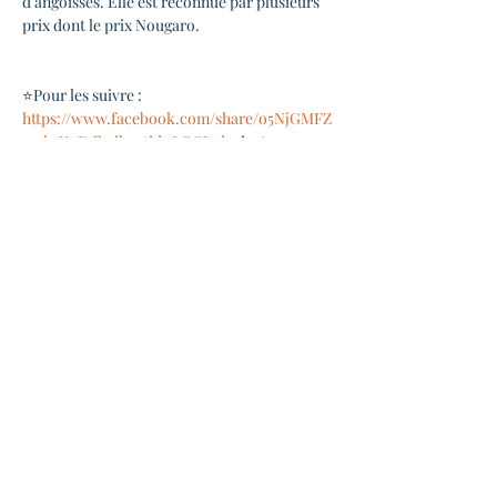
d’angoisses. Elle est reconnue par plusieurs 
prix dont le prix Nougaro.
⭐Pour les suivre : 
https://www.facebook.com/share/o5NjGMFZ
p1shsXnD/?mibextid=LQQJ4d
 + instagram : 
@leoraguillot
⭐Pour écouter : 
https://youtu.be/z7cxST_i59Y?
si=BCbrHWnZuAg7m-9o
◆ INFOS PRATIQUES ◆
Ouverture des portes 19h00
Début du concert 20h30
En lire plus >