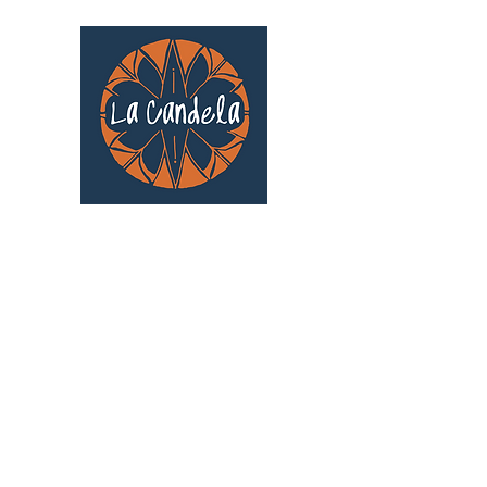
Café culturel associatif
Au cœur de Saint Cyprien | TOULOUSE |
3 Gd Rue Saint-Nicolas
Un projet qui existe grâce au soutien des
bénévoles !
🧡
S'inscrire au bénévolat
: