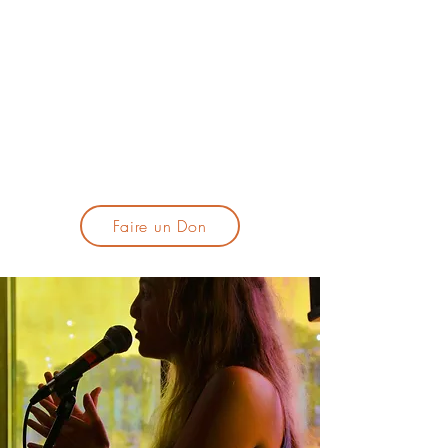
lacandelatoulouse@gmail.com
🎹 Proposer un concert :
lacandelaprogtoulouse@gmail.com
🕯️ S'inscrire à la newsletter :
formulaire d'inscription
​💪 Soutenir La Candela
Faire un Don