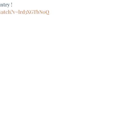
ntry !
/watch?v=lrd3XGTbN0Q