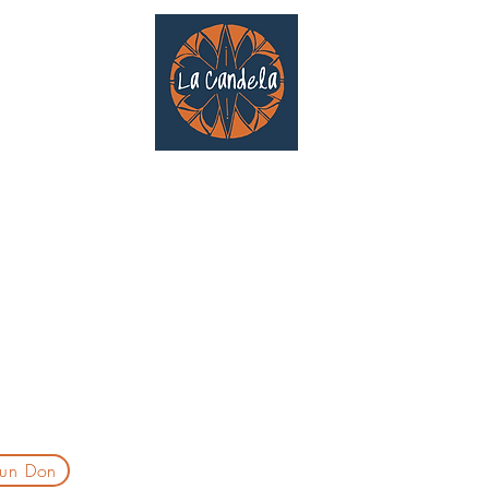
Café culturel associatif
Au cœur de Saint Cyprien | TOULOUSE |
3 Gd Rue Saint-Nicolas
Un projet qui existe grâce au soutien des bénévoles !
delatoulouse@gmail.com
laprogtoulouse@gmail.com
laire d'inscription
 un Don