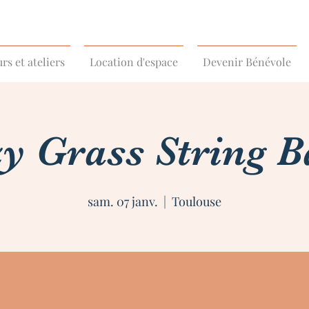
rs et ateliers
Location d'espace
Devenir Bénévole
y Grass String 
sam. 07 janv.
  |  
Toulouse