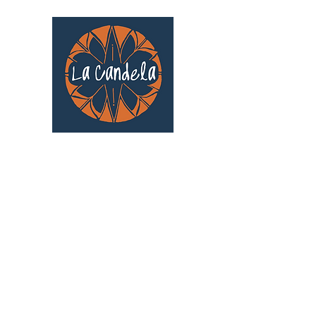
Café culturel associatif
Au cœur de Saint Cyprien | TOULOUSE |
3 Gd Rue Saint-Nicolas
Un projet qui existe grâce au soutien des
bénévoles !
🧡
S'inscrire au bénévolat
: