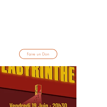
lacandelatoulouse@gmail.com
🎹 Proposer un concert :
lacandelaprogtoulouse@gmail.com
🕯️ S'inscrire à la newsletter :
formulaire d'inscription
​💪 Soutenir La Candela
Faire un Don