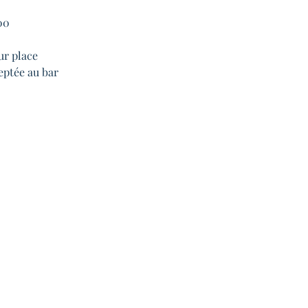
00
ur place
eptée au bar