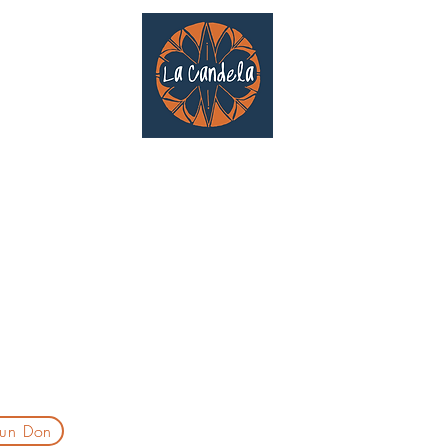
Café culturel associatif
Au cœur de Saint Cyprien | TOULOUSE |
3 Gd Rue Saint-Nicolas
Un projet qui existe grâce au soutien des bénévoles !
delatoulouse@gmail.com
laprogtoulouse@gmail.com
laire d'inscription
 un Don