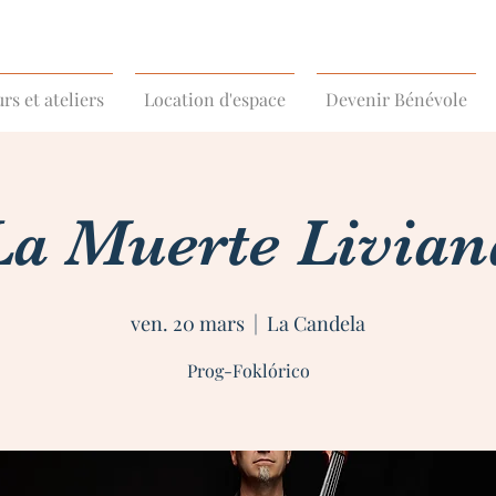
rs et ateliers
Location d'espace
Devenir Bénévole
La Muerte Livian
ven. 20 mars
  |  
La Candela
Prog-Foklórico