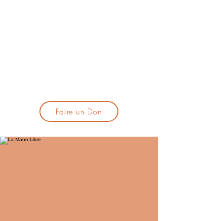
lacandelatoulouse@gmail.com
🎹 Proposer un concert :
lacandelaprogtoulouse@gmail.com
🕯️ S'inscrire à la newsletter :
formulaire d'inscription
​💪 Soutenir La Candela
Faire un Don