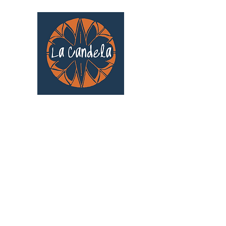
Café culturel associatif
Au cœur de Saint Cyprien | TOULOUSE |
3 Gd Rue Saint-Nicolas
Un projet qui existe grâce au soutien des
bénévoles !
🧡
S'inscrire au bénévolat
: