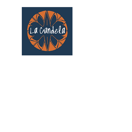
Café culturel associatif
Au cœur de Saint Cyprien | TOULOUSE |
3 Gd Rue Saint-Nicolas
Un projet qui existe grâce au soutien des
bénévoles !
🧡
S'inscrire au bénévolat
: