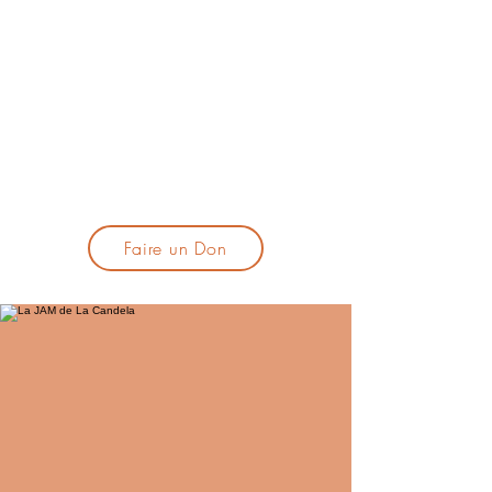
lacandelatoulouse@gmail.com
🎹 Proposer un concert :
lacandelaprogtoulouse@gmail.com
🕯️ S'inscrire à la newsletter :
formulaire d'inscription
​💪 Soutenir La Candela
Faire un Don