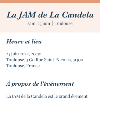
La JAM de La Candela
sam. 25 juin
  |  
Toulouse
Heure et lieu
25 juin 2022, 20:30
Toulouse, 3 Gd Rue Saint-Nicolas, 31300
Toulouse, France
À propos de l'événement
La JAM de la Candela est le grand évement 
qui marque la fin de la saison et le départ en 
vacances ! 
Cette année il serait animé par Andreas 
Kyriakou et nous attendons le réseaux de 
bénevoles et réferents de La Candela, cette 
fois ci pour faire la fête ensemble !