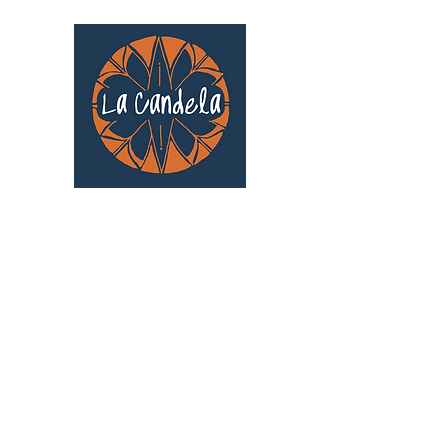
Café culturel associatif
Au cœur de Saint Cyprien | TOULOUSE |
3 Gd Rue Saint-Nicolas
Un projet qui existe grâce au soutien des
bénévoles !
🧡
S'inscrire au bénévolat
: