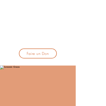
lacandelatoulouse@gmail.com
🎹 Proposer un concert :
lacandelaprogtoulouse@gmail.com
🕯️ S'inscrire à la newsletter :
formulaire d'inscription
​💪 Soutenir La Candela
Faire un Don