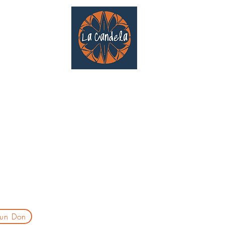
Café culturel associatif
Au cœur de Saint Cyprien | TOULOUSE |
3 Gd Rue Saint-Nicolas
Un projet qui existe grâce au soutien des bénévoles !
delatoulouse@gmail.com
laprogtoulouse@gmail.com
laire d'inscription
 un Don