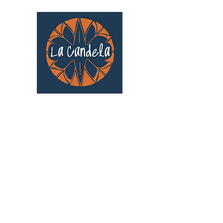
Café culturel associatif
Au cœur de Saint Cyprien | TOULOUSE |
3 Gd Rue Saint-Nicolas
Un projet qui existe grâce au soutien des
bénévoles !
🧡
S'inscrire au bénévolat
: