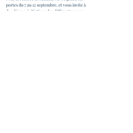
portes du 7 au 12 septembre, et vous invite à 
des démos, initiations des différents cours 
de danses donnés toute l'année chez nous ! 
Lindy-hop & Solo Jazz par La Candela 
Swing : Lundi 7 et Mercredi 9 septembre 
Pour faire un cours d'essai, RDV sur le site 
www.lacandelaswing.fr
+ d’infos : 
lacandelaswing@gmail.com
En lire plus >
Partager cet événement