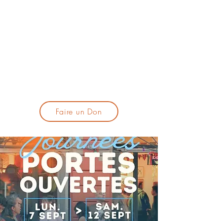
lacandelatoulouse@gmail.com
🎹 Proposer un concert :
lacandelaprogtoulouse@gmail.com
🕯️ S'inscrire à la newsletter :
formulaire d'inscription
​💪 Soutenir La Candela
Faire un Don