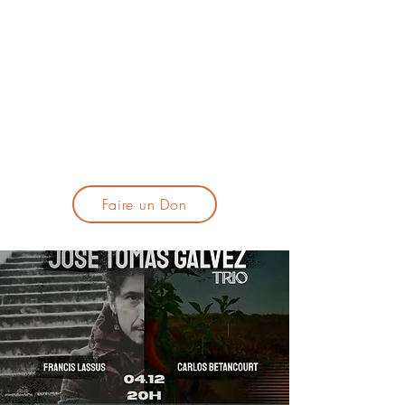
lacandelatoulouse@gmail.com
🎹 Proposer un concert :
lacandelaprogtoulouse@gmail.com
🕯️ S'inscrire à la newsletter :
formulaire d'inscription
​💪 Soutenir La Candela
Faire un Don