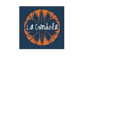
Café culturel associatif
Au cœur de Saint Cyprien | TOULOUSE |
3 Gd Rue Saint-Nicolas
Un projet qui existe grâce au soutien des
bénévoles !
🧡
S'inscrire au bénévolat
: