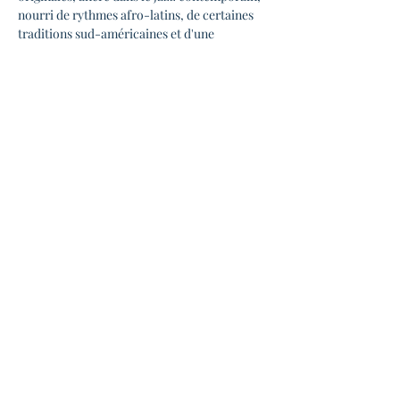
nourri de rythmes afro-latins, de certaines 
traditions sud-américaines et d'une 
dimension formelle subtilement empruntée 
au rock progressif.
- FRANCIS LASSUS
- CARLOS BETANCOURT
https://youtu.be/s2UDpIDX1Kk
◆ INFOS PRATIQUES 
En lire plus >
Partager cet événement