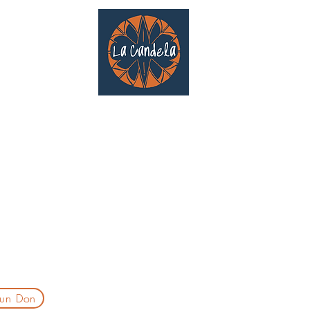
Café culturel associatif
Au cœur de Saint Cyprien | TOULOUSE |
3 Gd Rue Saint-Nicolas
Un projet qui existe grâce au soutien des bénévoles !
delatoulouse@gmail.com
laprogtoulouse@gmail.com
laire d'inscription
 un Don