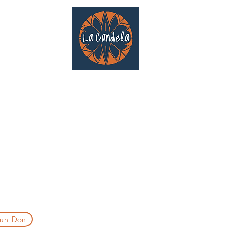
Café culturel associatif
Au cœur de Saint Cyprien | TOULOUSE |
3 Gd Rue Saint-Nicolas
Un projet qui existe grâce au soutien des bénévoles !
delatoulouse@gmail.com
laprogtoulouse@gmail.com
laire d'inscription
 un Don