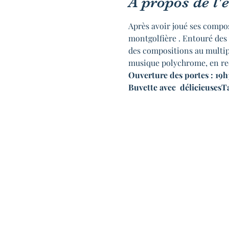
À propos de l
Après avoir joué ses compo
montgolfière . Entouré des 
des compositions au multiple
musique polychrome, en rec
Ouverture des portes : 19
Buvette avec  délicieusesTa