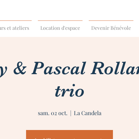
rs et ateliers
Location d'espace
Devenir Bénévole
y & Pascal Rolla
trio
sam. 02 oct.
  |  
La Candela