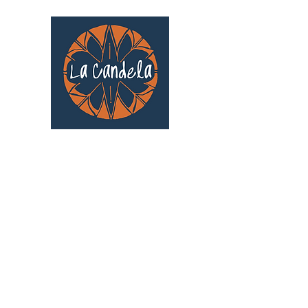
Café culturel associatif
Au cœur de Saint Cyprien | TOULOUSE |
3 Gd Rue Saint-Nicolas
Un projet qui existe grâce au soutien des
bénévoles !
🧡
S'inscrire au bénévolat
: