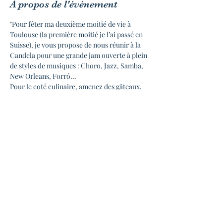
À propos de l'événement
"Pour fêter ma deuxième moitié de vie à 
Toulouse (la première moitié je l’ai passé en 
Suisse), je vous propose de nous réunir à la 
Candela pour une grande jam ouverte à plein 
de styles de musiques : Choro, Jazz, Samba, 
New Orleans, Forró…

Pour le coté culinaire, amenez des gâteaux, 
ainsi ce sera aussi une fête pour les 
gourmands !
Le programme :

15h Choro (en haut)

16h Jazz (en bas)

17h30 Samba (en bas)

18h30 New Orleans (en haut)

19h30 Forró (en bas)

Il y aura de la musique en haut et en bas en 
même temps !!

Et on aura le droit de danser !
NB : La photo date bien d’il y a une demie 
vie…"