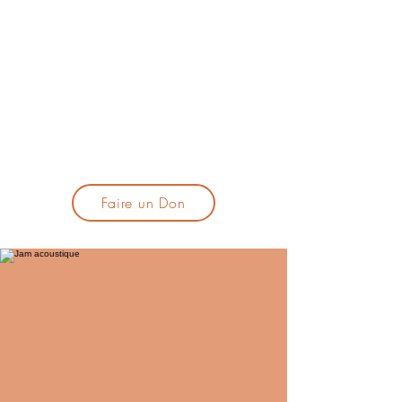
lacandelatoulouse@gmail.com
🎹 Proposer un concert :
lacandelaprogtoulouse@gmail.com
🕯️ S'inscrire à la newsletter :
formulaire d'inscription
​💪 Soutenir La Candela
Faire un Don