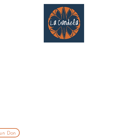
Café culturel associatif
Au cœur de Saint Cyprien | TOULOUSE |
3 Gd Rue Saint-Nicolas
Un projet qui existe grâce au soutien des bénévoles !
delatoulouse@gmail.com
laprogtoulouse@gmail.com
laire d'inscription
 un Don