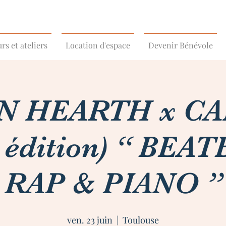
rs et ateliers
Location d'espace
Devenir Bénévole
 HEARTH x C
 édition) “ BEA
RAP & PIANO ”
ven. 23 juin
  |  
Toulouse