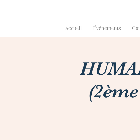
Accueil
Événements
Cou
HUMAN
(2ème