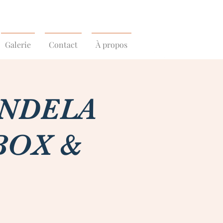
Galerie
Contact
À propos
ANDELA
TBOX &