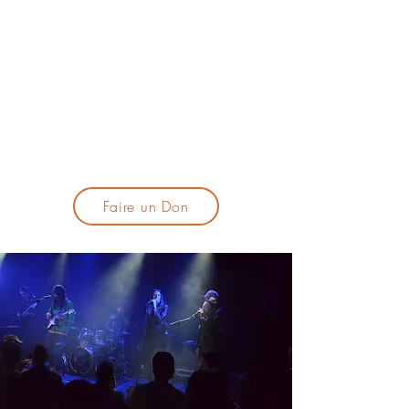
lacandelatoulouse@gmail.com
🎹 Proposer un concert :
lacandelaprogtoulouse@gmail.com
🕯️ S'inscrire à la newsletter :
formulaire d'inscription
​💪 Soutenir La Candela
Faire un Don