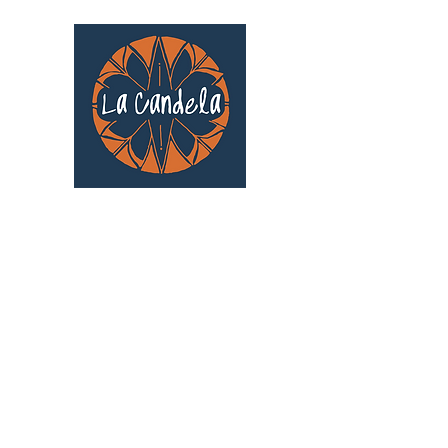
Café culturel associatif
Au cœur de Saint Cyprien | TOULOUSE |
3 Gd Rue Saint-Nicolas
Un projet qui existe grâce au soutien des
bénévoles !
🧡
S'inscrire au bénévolat
: