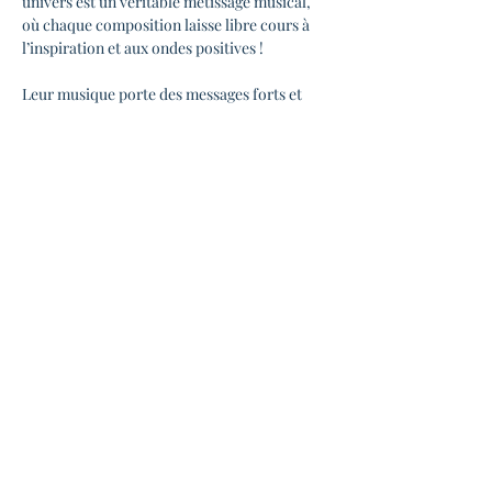
univers est un véritable métissage musical, 
où chaque composition laisse libre cours à 
l’inspiration et aux ondes positives !
Leur musique porte des messages forts et 
rayonnants, autour de thèmes de l’Amour, la 
Sagesse, la Nature, la Spiritualité, la 
Conscience, l’Acceptation, et la Rébellion 
face à l’injustice.
◆ INFOS PRATIQUES
Ouverture des portes 19h00
Début du concert 20h30
Bar et petite restauration sur place
En lire plus >
Partager cet événement