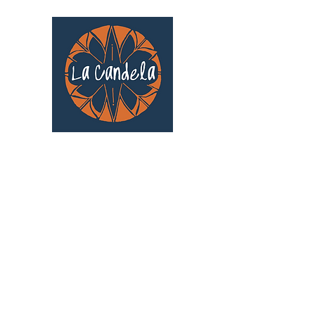
Café culturel associatif
Au cœur de Saint Cyprien | TOULOUSE |
3 Gd Rue Saint-Nicolas
Un projet qui existe grâce au soutien des
bénévoles !
🧡
S'inscrire au bénévolat
: