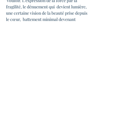
 vouloir. L'expression de la force par la 
fragilité, le dénuement qui  devient lumière, 
une certaine vision de la beauté prise depuis 
le cœur,  battement minimal devenant 
musique, sentiments, rêves 
 cinématographiques.
Distribution : 𝐺𝑢𝑖𝑙ℎ𝑒𝑚 𝐾𝑎𝑙𝑡𝑒𝑛𝑏𝑎𝑐ℎ : 𝑝𝑖𝑎𝑛𝑜, 
𝑐𝑜𝑚𝑝𝑜𝑠𝑖𝑡𝑖𝑜𝑛 𝐴𝑟𝑛𝑎𝑢𝑑 𝐵𝑜𝑛𝑛𝑒𝑡 - 𝑣𝑖𝑜𝑙𝑜𝑛 𝑀𝑎𝑟𝑖𝑜𝑛 
𝑇𝑖𝑏𝑒𝑟𝑔𝑒 - 𝑣𝑖𝑜𝑙𝑜𝑛𝑐𝑒𝑙𝑙𝑒
https://www.youtube.com/watch?
v=5eIwka7VlyE...
Ouverture des portes 19h00 
Début du concert 20h30 
Bar et petite restauration sur place 
En lire plus >
Partager cet événement