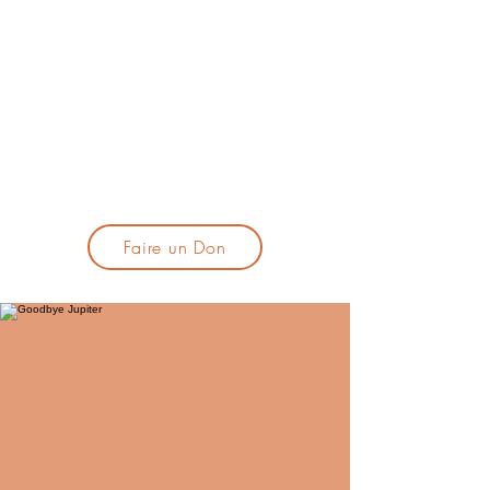
lacandelatoulouse@gmail.com
🎹 Proposer un concert :
lacandelaprogtoulouse@gmail.com
🕯️ S'inscrire à la newsletter :
formulaire d'inscription
​💪 Soutenir La Candela
Faire un Don