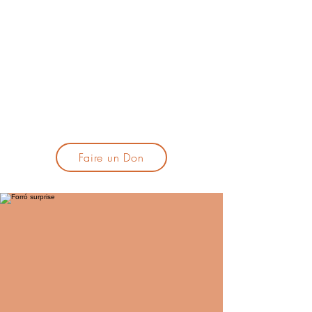
lacandelatoulouse@gmail.com
🎹 Proposer un concert :
lacandelaprogtoulouse@gmail.com
🕯️ S'inscrire à la newsletter :
formulaire d'inscription
​💪 Soutenir La Candela
Faire un Don