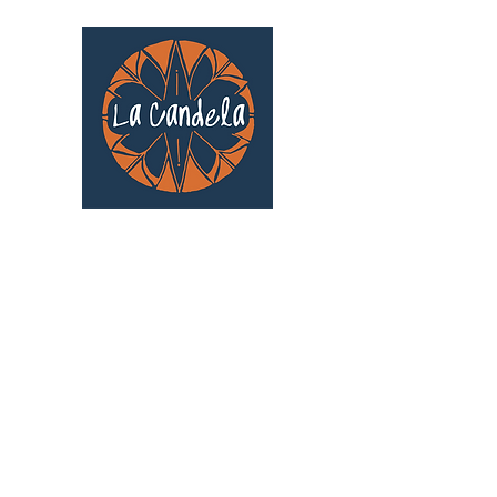
Café culturel associatif
Au cœur de Saint Cyprien | TOULOUSE |
3 Gd Rue Saint-Nicolas
Un projet qui existe grâce au soutien des
bénévoles !
🧡
S'inscrire au bénévolat
: