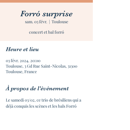
Forró surprise
sam. 03 févr.
  |  
Toulouse
concert et bal forró
Heure et lieu
03 févr. 2024, 20:00
Toulouse, 3 Gd Rue Saint-Nicolas, 31300
Toulouse, France
À propos de l'événement
Le samedi 03/02, ce trio de brésiliens qui a 
déjà conquis les scènes et les bals Forró 
toulousains, seront au rendez-vous pour 
une soirée Forro Suprise à La Candela !
Léo Corrêa : Rabeca