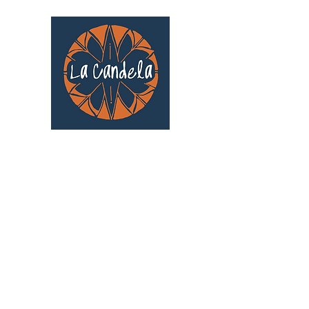
Café culturel associatif
Au cœur de Saint Cyprien | TOULOUSE |
3 Gd Rue Saint-Nicolas
Un projet qui existe grâce au soutien des
bénévoles !
🧡
S'inscrire au bénévolat
: