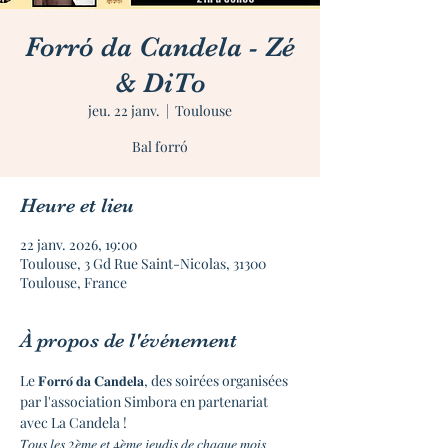
Forró da Candela - Zé
& DiTo
jeu. 22 janv.
  |  
Toulouse
Bal forró
Heure et lieu
22 janv. 2026, 19:00
Toulouse, 3 Gd Rue Saint-Nicolas, 31300
Toulouse, France
À propos de l'événement
Le 𝐅𝐨𝐫𝐫𝐨́ 𝐝𝐚 𝐂𝐚𝐧𝐝𝐞𝐥𝐚, des soirées organisées 
par l'association Simbora en partenariat 
avec La Candela !
𝑇𝑜𝑢𝑠 𝑙𝑒𝑠 2𝑒̀𝑚𝑒 𝑒𝑡 4𝑒̀𝑚𝑒 𝑗𝑒𝑢𝑑𝑖𝑠 𝑑𝑒 𝑐ℎ𝑎𝑞𝑢𝑒 𝑚𝑜𝑖𝑠