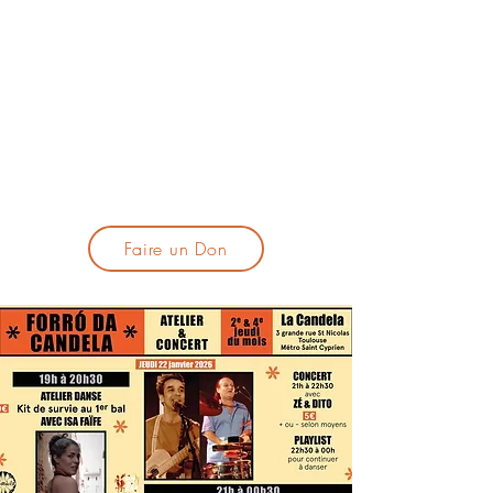
lacandelatoulouse@gmail.com
🎹 Proposer un concert :
lacandelaprogtoulouse@gmail.com
🕯️ S'inscrire à la newsletter :
formulaire d'inscription
​💪 Soutenir La Candela
Faire un Don