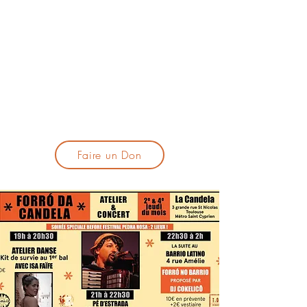
lacandelatoulouse@gmail.com
🎹 Proposer un concert :
lacandelaprogtoulouse@gmail.com
🕯️ S'inscrire à la newsletter :
formulaire d'inscription
​💪 Soutenir La Candela
Faire un Don