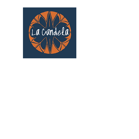
Café culturel associatif
Au cœur de Saint Cyprien | TOULOUSE |
3 Gd Rue Saint-Nicolas
Un projet qui existe grâce au soutien des
bénévoles !
🧡
S'inscrire au bénévolat
: