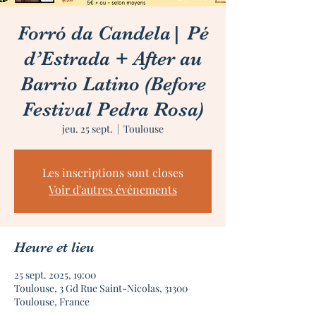
Forró da Candela| Pé
d’Estrada + After au
Barrio Latino (Before
Festival Pedra Rosa)
jeu. 25 sept.
  |  
Toulouse
Les inscriptions sont closes
Voir d'autres événements
Heure et lieu
25 sept. 2025, 19:00
Toulouse, 3 Gd Rue Saint-Nicolas, 31300
Toulouse, France