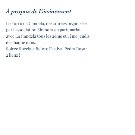
À propos de l'événement
Le Forró da Candela, des soirées organisées 
par l'association Simbora en partenariat 
avec La Candela tous les 2ème et 4ème jeudis 
de chaque mois.
Soirée Spéciale Before Festival Pedra Rosa : 
2 lieux !
*** AU PROGRAMME ***
19h à 20h30 | Atelier de danses | 10€
◆ KIT DE SURVIE AUX PREMIERS BALS 
avec Isa Faïfe
Envie de découvrir le forró et de danser 
rapidement en bal ? Isa Faïfe vous immerge 
dans la culture du nordeste brésilien et vous 
initie au forró en vous faisant découvrir 
cette danse, cette musique et les traditions 
associées.