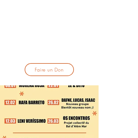
lacandelatoulouse@gmail.com
🎹 Proposer un concert :
lacandelaprogtoulouse@gmail.com
🕯️ S'inscrire à la newsletter :
formulaire d'inscription
​💪 Soutenir La Candela
Faire un Don