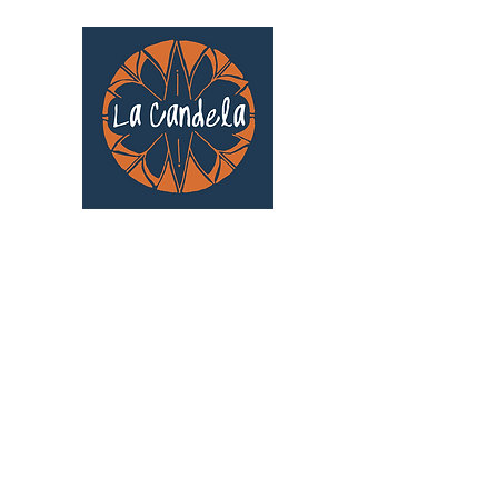
Café culturel associatif
Au cœur de Saint Cyprien | TOULOUSE |
3 Gd Rue Saint-Nicolas
Un projet qui existe grâce au soutien des
bénévoles !
🧡
S'inscrire au bénévolat
: