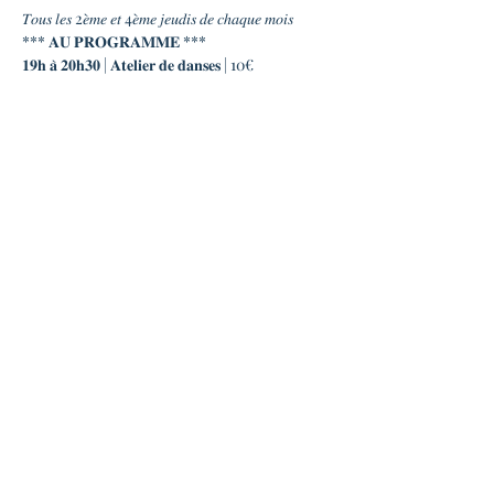
𝑇𝑜𝑢𝑠 𝑙𝑒𝑠 2𝑒̀𝑚𝑒 𝑒𝑡 4𝑒̀𝑚𝑒 𝑗𝑒𝑢𝑑𝑖𝑠 𝑑𝑒 𝑐ℎ𝑎𝑞𝑢𝑒 𝑚𝑜𝑖𝑠
*** 𝐀𝐔 𝐏𝐑𝐎𝐆𝐑𝐀𝐌𝐌𝐄 ***
𝟏𝟗𝐡 𝐚̀ 𝟐𝟎𝐡𝟑𝟎 | 𝐀𝐭𝐞𝐥𝐢𝐞𝐫 𝐝𝐞 𝐝𝐚𝐧𝐬𝐞𝐬 | 10€
𝐊𝐢𝐭 𝐝𝐞 𝐬𝐮𝐫𝐯𝐢𝐞 𝐚𝐮 𝟏𝐞𝐫 𝐁𝐚𝐥 𝒂𝒗𝒆𝒄 𝑰𝒔𝒂 𝑭𝒂𝒊̈𝒇𝒆
Envie de découvrir le forró et de danser 
rapidement en bal ? Isa Faïfe vous immerge 
dans la culture du nordeste brésilien et vous 
initie au forró en vous faisant découvrir 
cette danse, cette musique et les traditions 
associées.
En lire plus >
Partager cet événement