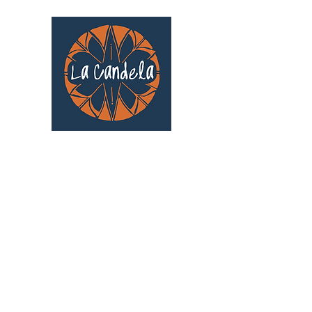
Café culturel associatif
Au cœur de Saint Cyprien | TOULOUSE |
3 Gd Rue Saint-Nicolas
Un projet qui existe grâce au soutien des
bénévoles !
🧡
S'inscrire au bénévolat
: