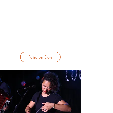
lacandelatoulouse@gmail.com
🎹 Proposer un concert :
lacandelaprogtoulouse@gmail.com
🕯️ S'inscrire à la newsletter :
formulaire d'inscription
​💪 Soutenir La Candela
Faire un Don