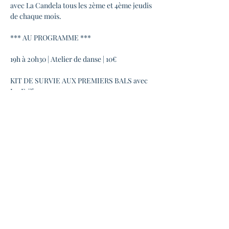
avec La Candela tous les 2ème et 4ème jeudis 
de chaque mois.
*** AU PROGRAMME ***
19h à 20h30 | Atelier de danse | 10€
KIT DE SURVIE AUX PREMIERS BALS avec 
Isa Faïfe
Envie de découvrir le forró et de danser 
rapidement en bal ? Isa Faïfe vous immerge 
dans la culture du nordeste brésilien et vous 
initie au forró en vous faisant découvrir 
cette danse, cette musique et les traditions 
associées. Atelier ludique, pédagogique et 
culturel ... sans aucun prérequis
Un atelier donné principalement pour vous 
montrer comment s'amuser en bal et 
partager des beaux moments de danse
En lire plus >