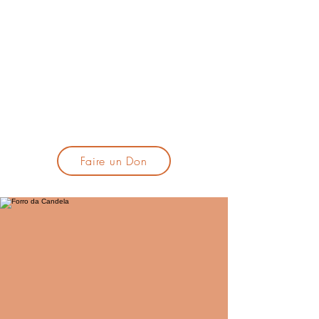
lacandelatoulouse@gmail.com
🎹 Proposer un concert :
lacandelaprogtoulouse@gmail.com
🕯️ S'inscrire à la newsletter :
formulaire d'inscription
​💪 Soutenir La Candela
Faire un Don