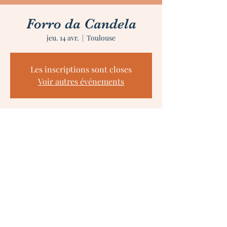
Forro da Candela
jeu. 14 avr.
  |  
Toulouse
Les inscriptions sont closes
Voir autres événements
Heure et lieu
14 avr. 2022, 20:30
Toulouse, 3 Gd Rue Saint-Nicolas, 31300
Toulouse, France
Partager cet événement