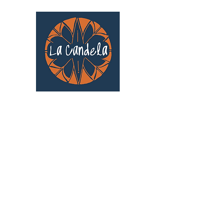
Café culturel associatif
Au cœur de Saint Cyprien | TOULOUSE |
3 Gd Rue Saint-Nicolas
Un projet qui existe grâce au soutien des
bénévoles !
🧡
S'inscrire au bénévolat
: