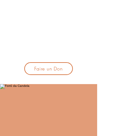
lacandelatoulouse@gmail.com
🎹 Proposer un concert :
lacandelaprogtoulouse@gmail.com
🕯️ S'inscrire à la newsletter :
formulaire d'inscription
​💪 Soutenir La Candela
Faire un Don