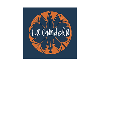
Café culturel associatif
Au cœur de Saint Cyprien | TOULOUSE |
3 Gd Rue Saint-Nicolas
Un projet qui existe grâce au soutien des
bénévoles !
🧡
S'inscrire au bénévolat
: