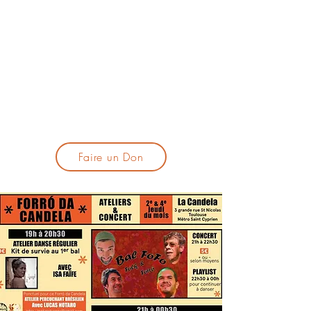
lacandelatoulouse@gmail.com
🎹 Proposer un concert :
lacandelaprogtoulouse@gmail.com
🕯️ S'inscrire à la newsletter :
formulaire d'inscription
​💪 Soutenir La Candela
Faire un Don