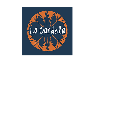
Café culturel associatif
Au cœur de Saint Cyprien | TOULOUSE |
3 Gd Rue Saint-Nicolas
Un projet qui existe grâce au soutien des
bénévoles !
🧡
S'inscrire au bénévolat
: