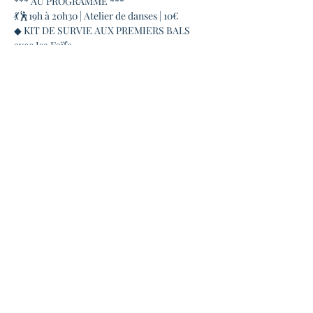
*** AU PROGRAMME ***
💃🕺19h à 20h30 | Atelier de danses | 10€
◆ KIT DE SURVIE AUX PREMIERS BALS 
avec Isa Faïfe
Envie de découvrir le forró et de danser 
rapidement en bal ? Isa Faïfe vous immerge 
dans la culture du nordeste brésilien et vous 
initie au forró en vous faisant découvrir 
cette danse, cette musique et les traditions 
associées.
Atelier ludique, pédagogique et culturel ... 
sans aucun prérequis
En lire plus >
Partager cet événement